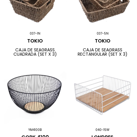
037-1N
037-5N
TOKIO
TOKIO
CAJA DE SEAGRASS
CAJA DE SEAGRASS
CUADRADA (SET X 3)
RECTANGULAR (SET X 3)
YM4100B
040-15W