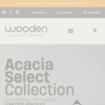
Sólo Venta Mayorista - Compra mínima $500.000 + IVA
Nosotros
Contacto
Mi cuenta