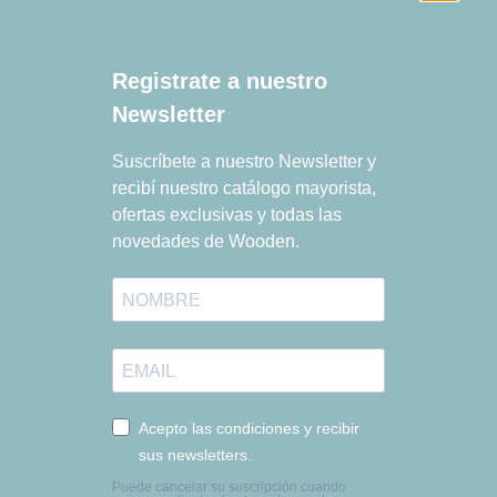
Registrate a nuestro
Newsletter
Suscríbete a nuestro Newsletter y
recibí nuestro catálogo mayorista,
ofertas exclusivas y todas las
novedades de Wooden.
© 2026 Wooden Create Home
Hecho por
Tu Tienda Online
Acepto las condiciones y recibir
sus newsletters.
Puede cancelar su suscripción cuando