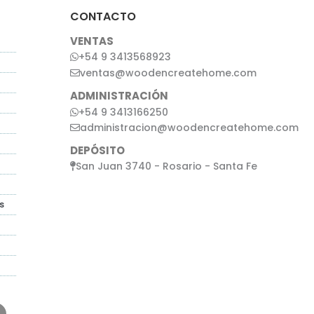
CONTACTO
VENTAS
+54 9 3413568923
ventas@woodencreatehome.com
ADMINISTRACIÓN
+54 9 3413166250
administracion@woodencreatehome.com
DEPÓSITO
San Juan 3740 - Rosario - Santa Fe
s