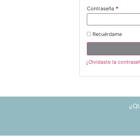
Contraseña
*
Recuérdame
¿Olvidaste la contrase
¿Q