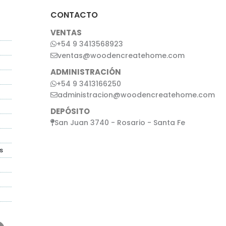
CONTACTO
VENTAS
+54 9 3413568923
ventas@woodencreatehome.com
ADMINISTRACIÓN
+54 9 3413166250
administracion@woodencreatehome.com
DEPÓSITO
San Juan 3740 - Rosario - Santa Fe
s