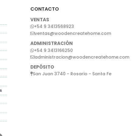
CONTACTO
VENTAS
+54 9 3413568923
ventas@woodencreatehome.com
ADMINISTRACIÓN
+54 9 3413166250
administracion@woodencreatehome.com
DEPÓSITO
San Juan 3740 - Rosario - Santa Fe
s