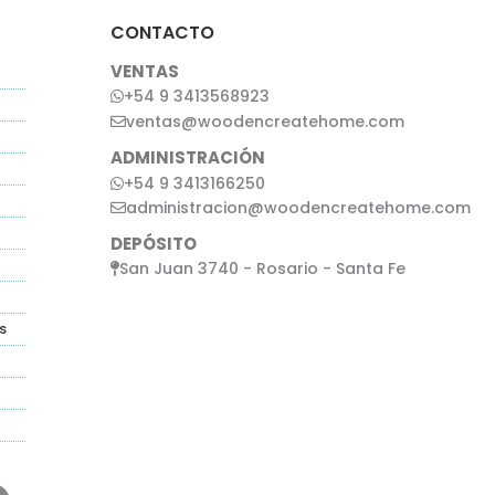
CONTACTO
VENTAS
+54 9 3413568923
ventas@woodencreatehome.com
ADMINISTRACIÓN
+54 9 3413166250
administracion@woodencreatehome.com
DEPÓSITO
San Juan 3740 - Rosario - Santa Fe
s