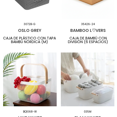
3072B-G
35426-24
OSLO GREY
BAMBOO L♡VERS
CAJA DE PLÁSTICO CON TAPA
CAJA DE BAMBÚ CON
BAMBÚ NÓRDICA (M)
DIVISIÓN (6 ESPACIOS)
BQ1068-W
035M