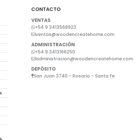
CONTACTO
VENTAS
+54 9 3413568923
ventas@woodencreatehome.com
ADMINISTRACIÓN
+54 9 3413166250
administracion@woodencreatehome.com
DEPÓSITO
San Juan 3740 - Rosario - Santa Fe
s