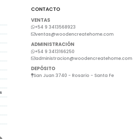
CONTACTO
VENTAS
+54 9 3413568923
ventas@woodencreatehome.com
ADMINISTRACIÓN
+54 9 3413166250
administracion@woodencreatehome.com
DEPÓSITO
San Juan 3740 - Rosario - Santa Fe
s