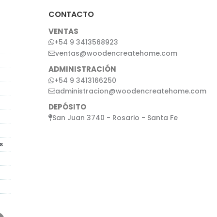
CONTACTO
VENTAS
+54 9 3413568923
ventas@woodencreatehome.com
ADMINISTRACIÓN
+54 9 3413166250
administracion@woodencreatehome.com
DEPÓSITO
San Juan 3740 - Rosario - Santa Fe
s