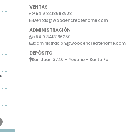
VENTAS
+54 9 3413568923
ventas@woodencreatehome.com
ADMINISTRACIÓN
+54 9 3413166250
administracion@woodencreatehome.com
DEPÓSITO
San Juan 3740 - Rosario - Santa Fe
s