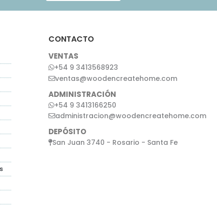
CONTACTO
VENTAS
+54 9 3413568923
ventas@woodencreatehome.com
ADMINISTRACIÓN
+54 9 3413166250
administracion@woodencreatehome.com
DEPÓSITO
San Juan 3740 - Rosario - Santa Fe
s